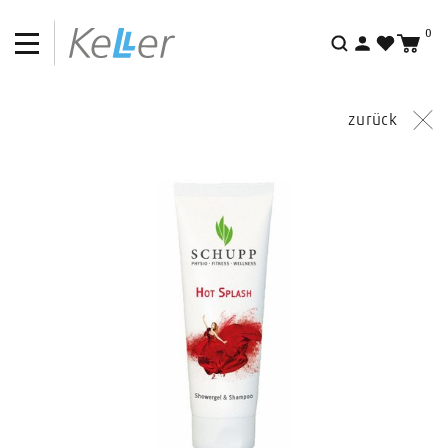
0
Suche
zurück