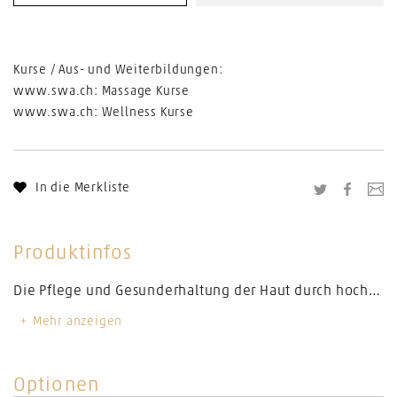
Kurse / Aus- und Weiterbildungen:
www.swa.ch: Massage Kurse
www.swa.ch: Wellness Kurse
In die Merkliste
Twitter
Facebo
Li
Produktinfos
Die Pflege und Gesunderhaltung der Haut durch hochwertige, feuchtigkeitsspendende und rückfettende Inhaltsstoffe steht bei den Schupp-Duschpräparaten im Vordergrund. Alle Duschgele sind auch als Shampoo oder als Schaumbad bestens geeignet. In der praktischen und handlichen Tube als ständiger Begleiter, ob beim Sport oder auf Reisen. Ein einzigartiger Duft – feminin, blumig und doch frisch. Für ein wohlfühlendes Duscherlebnis!
Mehr anzeigen
Volumen
150 ml
Optionen