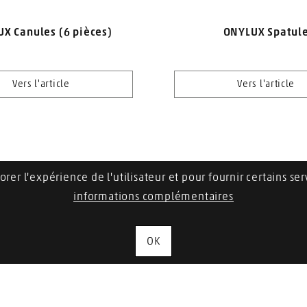
X Canules (6 pièces)
ONYLUX Spatul
Vers l'article
Vers l'article
rer l'expérience de l'utilisateur et pour fournir certains serv
1
2
informations complémentaires
OK