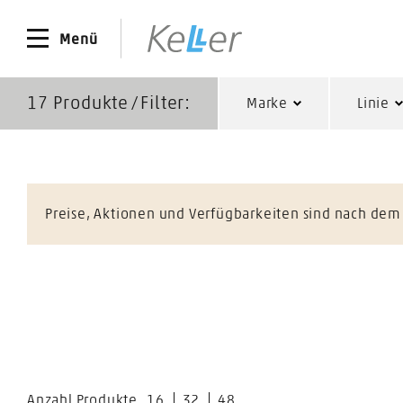
Menü
17
Produkte ∕ Filter:
Marke
Linie
Preise, Aktionen und Verfügbarkeiten sind nach dem L
Anzahl Produkte
16
32
48