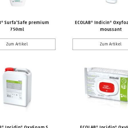
® Surfa'Safe premium
ECOLAB® Indicin® Oxyfo
750ml
moussant
Zum Artikel
Zum Artikel
B® Incidin® OxyFoam S
ECOLAB® Incidin® Oxy