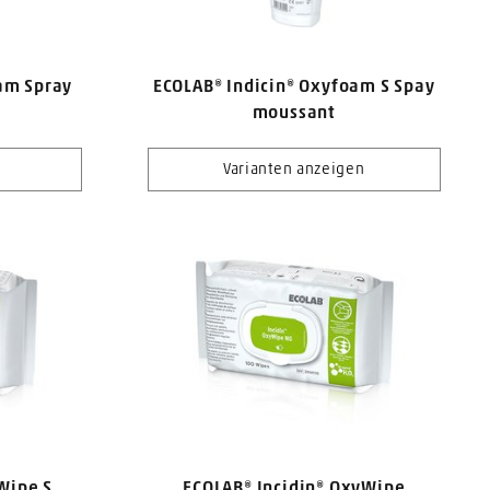
am Spray
ECOLAB® Indicin® Oxyfoam S Spay
moussant
Varianten anzeigen
Wipe S
ECOLAB® Incidin® OxyWipe