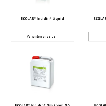
ECOLAB® Incidin® Liquid
ECOLAB
Varianten anzeigen
ECOLAB® Incidin® OxyFoam NG
ECOLA