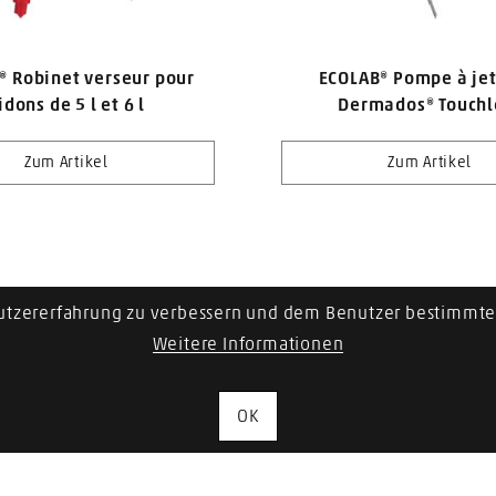
® Robinet verseur pour
ECOLAB® Pompe à jet
idons de 5 l et 6 l
Dermados® Touchl
Zum Artikel
Zum Artikel
utzererfahrung zu verbessern und dem Benutzer bestimmte 
1
2
3
Weitere Informationen
OK