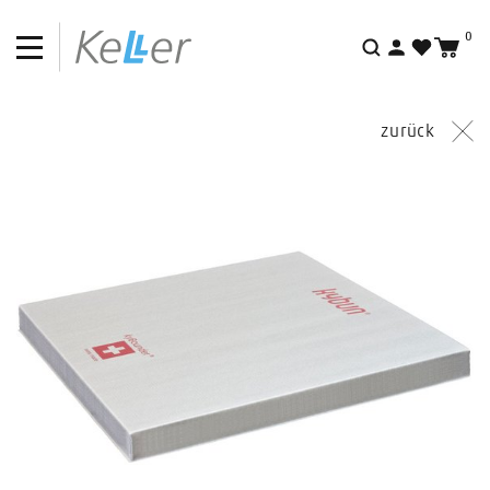
0
Suche
zurück