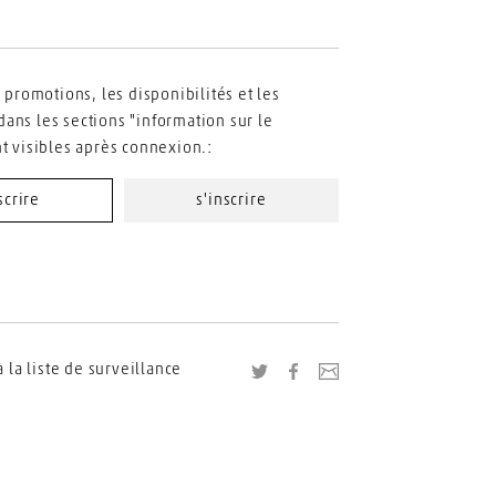
s promotions, les disponibilités et les
ans les sections "information sur le
nt visibles après connexion.:
scrire
s'inscrire
à la liste de surveillance
Twitter
Facebook
Envoyer le lien vers