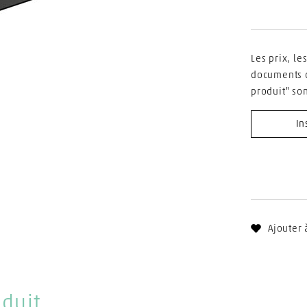
Les prix, le
documents d
produit" so
In
Ajouter 
oduit