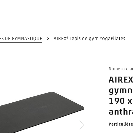
ES DE GYMNASTIQUE
AIREX® Tapis de gym YogaPilates
Numéro d'ar
AIREX
gymn
190 x
anthr
Particulièr
Suivant