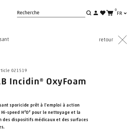
0
FR
Recherche
sant
retour
ticle 021519
B Incidin® OxyFoam
ant sporicide prêt à l'emploi à action
 Hi-speed H²O² pour le nettoyage et la
n des dispositifs médicaux et des surfaces
es.