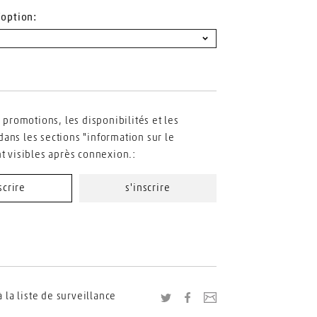
'option:
s promotions, les disponibilités et les
ans les sections "information sur le
nt visibles après connexion.:
scrire
s'inscrire
à la liste de surveillance
Twitter
Facebook
Envoyer le lien vers