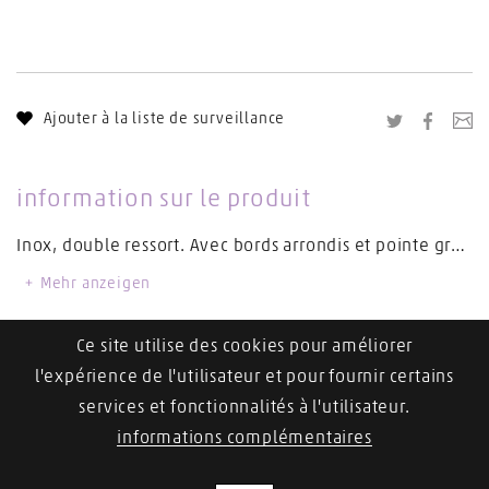
Ajouter à la liste de surveillance
Twitter
Facebo
En
information sur le produit
Inox, double ressort. Avec bords arrondis et pointe grossière. Convient également pour les coins à ongles plus épais.
Mehr anzeigen
Documents
Ce site utilise des cookies pour améliorer
Traitement des instruments
l'expérience de l'utilisateur et pour fournir certains
services et fonctionnalités à l'utilisateur.
informations complémentaires