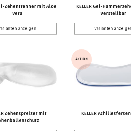
el-Zehentrenner mit Aloe
KELLER Gel-Hammerzeh
Vera
verstellbar
Varianten anzeigen
Varianten anzeige
AKTION
ER Zehenspreizer mit
KELLER Achillesferse
ehenballenschutz