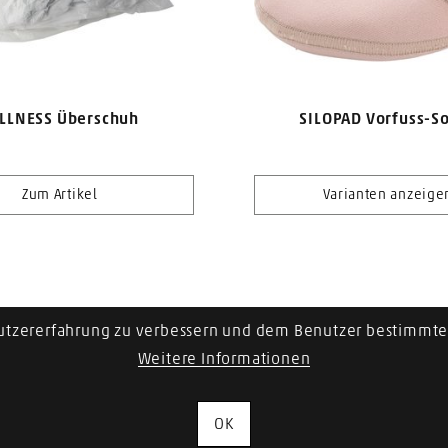
LLNESS Überschuh
SILOPAD Vorfuss-S
Zum Artikel
Varianten anzeige
utzererfahrung zu verbessern und dem Benutzer bestimmte 
1
2
Weitere Informationen
OK