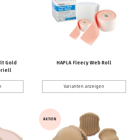
lt Gold
HAPLA Fleecy Web Roll
riell
n
Varianten anzeigen
AKTION