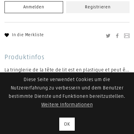
Anmelden
Registrieren
In die Merkliste
Twitter
Facebo
Li
Produktinfos
La tringlerie de la tête de lit est en plastique et peut être réglée confortablement en trois dimensions pour un positionnement optimal du patient.
Diese Seite verwendet Cookies um die
Mehr anzeigen
Nutzererfahrung zu verbessern und dem Benutzer
bestimmte Dienste und Funktionen bereitzustellen.
Weitere Informationen
OK