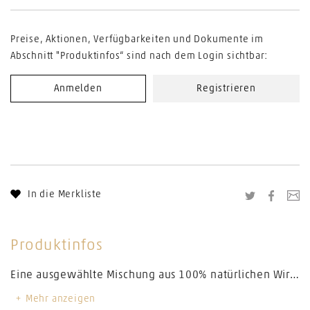
Preise, Aktionen, Verfügbarkeiten und Dokumente im
Abschnitt "Produktinfos“ sind nach dem Login sichtbar:
Anmelden
Registrieren
In die Merkliste
Twitter
Facebo
Li
Produktinfos
Eine ausgewählte Mischung aus 100% natürlichen Wirkstoffen wie Rosmarin- und Grapefruitextrakten, regen den Körper und die Sinne an, verbessern die geistige Verfassung und Konzentrationsfähigkeit. Die Wirkstoffe des Massageöls helfen auch, lethargische Phasen zu überwinden. Hauptwirkstoffe: Färberdistelöl, Traubenkernöl, Rosmarinöl und Grapefruitöl.
Mehr anzeigen