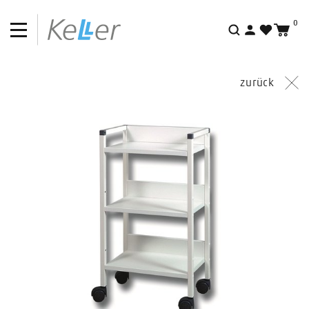
0
Suche
zurück