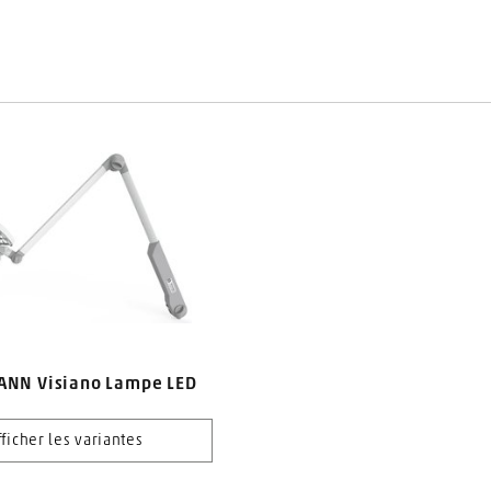
n sur le traitement approprié des instruments
struments
NN Visiano Lampe LED
fficher les variantes