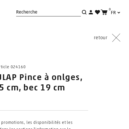
0
FR
Recherche
retour
ticle 024160
LAP Pince à onlges,
.5 cm, bec 19 cm
s promotions, les disponibilités et les