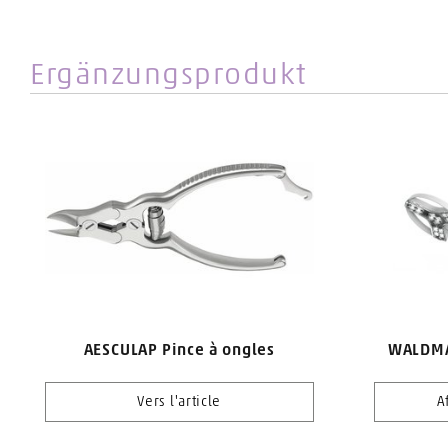
Schneidelänge
19 mm
Ergänzungsprodukt
Documents
Fiche d'informatio
Traitement des in
AESCULAP Pince à ongles
WALDMA
Vers l'article
A