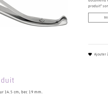
documents d
produit" so
In
Ajouter 
oduit
eur 14.5 cm, bec 19 mm.