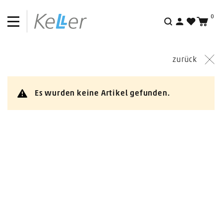
Nagelkosmetik
0
Geräte & Leuchten
Suche
Mobile Fusspflege
zurück
Berufskleidung & Kabinenwäsche
Behandlungsliegen & Patientenstühle
Es wurden keine Artikel gefunden.
Arbeitstische & Behandlungsmöbel
Wellness & Spa
Physiotherapie, Fitness & Sport
Praxis- und Studioeinrichtung
Praxisorganisation
Lehrmittel & Trainingsmaterial