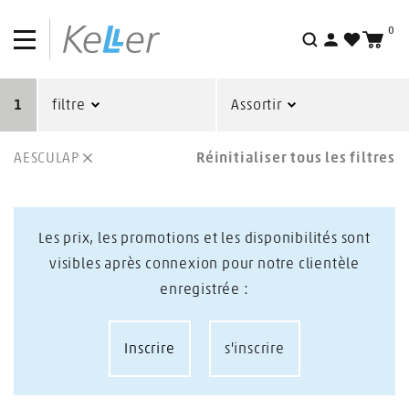
Meubles de travail et chariots
0
Recherche
Wellness & Spa
Physiothérapie, Fitness & Sport
1
filtre
Assortir
Mobilier pour cabinets et instituts
AESCULAP
Réinitialiser tous les filtres
Organisation du cabinet
Matériel d'enseignement
Les prix, les promotions et les disponibilités sont
visibles après connexion pour notre clientèle
Nouveautés
enregistrée :
Actions
Inscrire
s'inscrire
Outlet